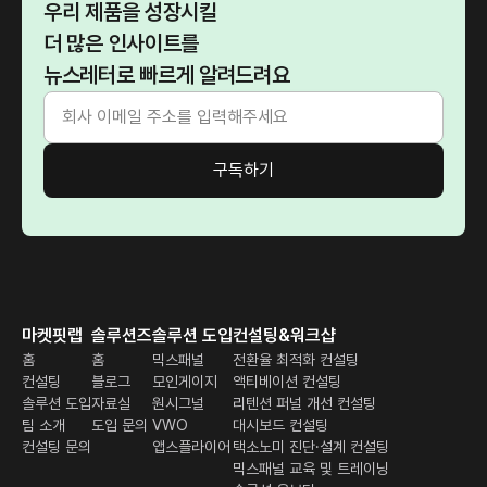
우리 제품을 성장시킬
더 많은 인사이트를
뉴스레터로 빠르게 알려드려요
마켓핏랩
솔루션즈
솔루션 도입
컨설팅&워크샵
홈
홈
믹스패널
전환율 최적화 컨설팅
컨설팅
블로그
모인게이지
액티베이션 컨설팅
솔루션 도입
자료실
원시그널
리텐션 퍼널 개선 컨설팅
팀 소개
도입 문의
VWO
대시보드 컨설팅
컨설팅 문의
앱스플라이어
택소노미 진단·설계 컨설팅
믹스패널 교육 및 트레이닝