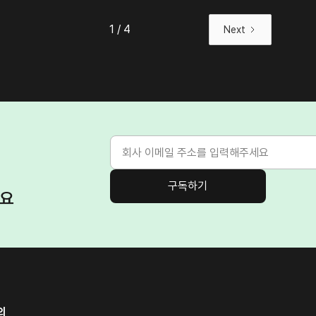
1 / 4
Next
려요
의