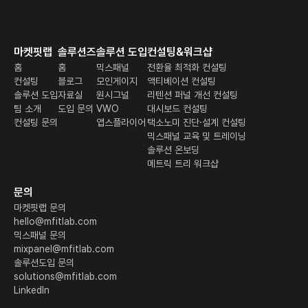
마켓핏랩
솔루션즈
솔루션 도입
컨설팅&워크샵
홈
홈
믹스패널
전환율 최적화 컨설팅
컨설팅
블로그
모인게이지
액티베이션 컨설팅
솔루션 도입
자료실
원시그널
리텐션 퍼널 개선 컨설팅
팀 소개
도입 문의
VWO
대시보드 컨설팅
컨설팅 문의
앱스플라이어
택소노미 진단·설계 컨설팅
믹스패널 교육 및 트레이닝
솔루션 온보딩
메트릭 트리 워크샵
문의
마켓핏랩 문의
hello@mfitlab.com
믹스패널 문의
mixpanel@mfitlab.com
솔루션도입 문의
solutions@mfitlab.com
LinkedIn