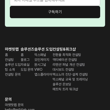
마켓핏랩
솔루션즈
솔루션 도입
컨설팅&워크샵
홈
홈
믹스패널
전환율 최적화 컨설팅
컨설팅
블로그
모인게이지
액티베이션 컨설팅
솔루션 도입
자료실
원시그널
리텐션 퍼널 개선 컨설팅
팀 소개
도입 문의
VWO
대시보드 컨설팅
컨설팅 문의
앱스플라이어
택소노미 진단·설계 컨설팅
믹스패널 교육 및 트레이닝
솔루션 온보딩
메트릭 트리 워크샵
문의
마켓핏랩 문의
hello@mfitlab.com