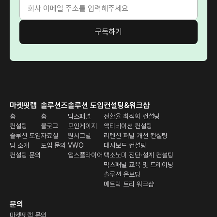
마켓핏랩
솔루션즈
솔루션 도입
컨설팅&워크샵
홈
홈
믹스패널
전환율 최적화 컨설팅
컨설팅
블로그
모인게이지
액티베이션 컨설팅
솔루션 도입
자료실
원시그널
리텐션 퍼널 개선 컨설팅
팀 소개
도입 문의
VWO
대시보드 컨설팅
컨설팅 문의
앱스플라이어
택소노미 진단·설계 컨설팅
믹스패널 교육 및 트레이닝
솔루션 온보딩
메트릭 트리 워크샵
문의
마켓핏랩 문의