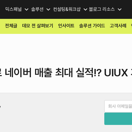
믹스패널
솔루션
컨설팅&워크샵
블로그
리소스
홈
전체글
데모 전 살펴보기
인사이트
솔루션 가이드
고객사례
 네이버 매출 최대 실적!? UIUX
,