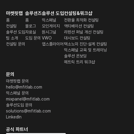
마켓핏랩
솔루션즈
솔루션 도입
컨설팅&워크샵
홈
홈
믹스패널
전환율 최적화 컨설팅
컨설팅
블로그
모인게이지
액티베이션 컨설팅
솔루션 도입
자료실
원시그널
리텐션 퍼널 개선 컨설팅
팀 소개
도입 문의
VWO
대시보드 컨설팅
컨설팅 문의
앱스플라이어
택소노미 진단·설계 컨설팅
믹스패널 교육 및 트레이닝
솔루션 온보딩
메트릭 트리 워크샵
문의
마켓핏랩 문의
hello@mfitlab.com
믹스패널 문의
mixpanel@mfitlab.com
솔루션도입 문의
solutions@mfitlab.com
LinkedIn
공식 파트너