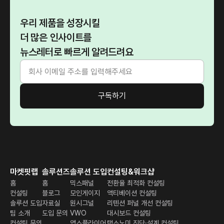
우리 제품을 성장시킬
더 많은 인사이트를
뉴스레터로 빠르게 알려드려요
마켓핏랩
솔루션즈
솔루션 도입
컨설팅&워크샵
홈
홈
믹스패널
전환율 최적화 컨설팅
컨설팅
블로그
모인게이지
액티베이션 컨설팅
솔루션 도입
자료실
원시그널
리텐션 퍼널 개선 컨설팅
팀 소개
도입 문의
VWO
대시보드 컨설팅
컨설팅 문의
앱스플라이어
택소노미 진단·설계 컨설팅