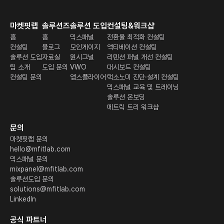
마켓핏랩
솔루션즈
솔루션 도입
컨설팅&워크샵
홈
홈
믹스패널
전환율 최적화 컨설팅
컨설팅
블로그
모인게이지
액티베이션 컨설팅
솔루션 도입
자료실
원시그널
리텐션 퍼널 개선 컨설팅
팀 소개
도입 문의
VWO
대시보드 컨설팅
컨설팅 문의
앱스플라이어
택소노미 진단·설계 컨설팅
믹스패널 교육 및 트레이닝
솔루션 온보딩
메트릭 트리 워크샵
문의
마켓핏랩 문의
hello@mfitlab.com
믹스패널 문의
mixpanel@mfitlab.com
솔루션도입 문의
solutions@mfitlab.com
LinkedIn
공식 파트너