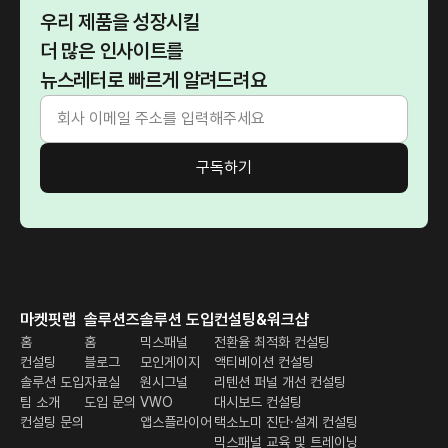
우리 제품을 성장시킬
더 많은 인사이트를
뉴스레터로 빠르게 알려드려요
마켓핏랩
솔루션즈
솔루션 도입
컨설팅&워크샵
홈
홈
믹스패널
전환율 최적화 컨설팅
컨설팅
블로그
모인게이지
액티베이션 컨설팅
솔루션 도입
자료실
원시그널
리텐션 퍼널 개선 컨설팅
팀 소개
도입 문의
VWO
대시보드 컨설팅
컨설팅 문의
앱스플라이어
택소노미 진단·설계 컨설팅
믹스패널 교육 및 트레이닝